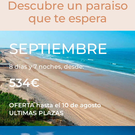
Descubre un paraiso
que te espera
SEPTIEMBRE
8 días y 7 noches, desde:
534€
OFERTA hasta el 10 de agosto
ULTIMAS PLAZAS