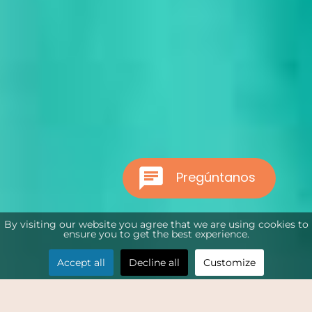
Pregúntanos
By visiting our website you agree that we are using cookies to
ensure you to get the best experience.
Accept all
Decline all
Customize