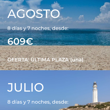
AGOSTO
8 días y 7 noches, desde:
609€
OFERTA: ÚLTIMA PLAZA (una)
JULIO
8 días y 7 noches, desde: