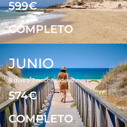
599€
COMPLETO
JUNIO
8 días y 7 noches, desde:
574€
COMPLETO